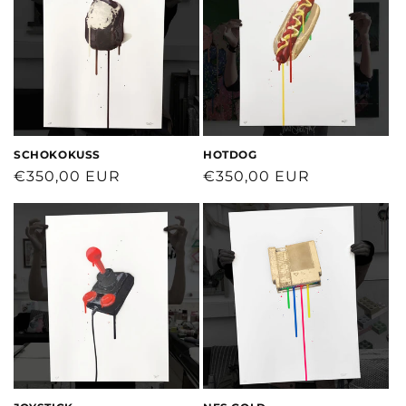
SCHOKOKUSS
HOTDOG
Normaler
€350,00 EUR
Normaler
€350,00 EUR
Preis
Preis