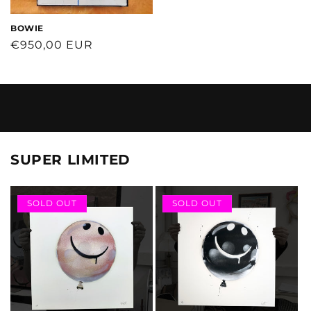
BOWIE
Normaler
€950,00 EUR
Preis
SUPER LIMITED
SOLD OUT
SOLD OUT