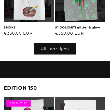
SMOKE
#1 DOLOMITI glitter & glow
Normaler
€350,00 EUR
Normaler
€350,00 EUR
Preis
Preis
Alle anzeigen
EDITION 150
SOLD OUT