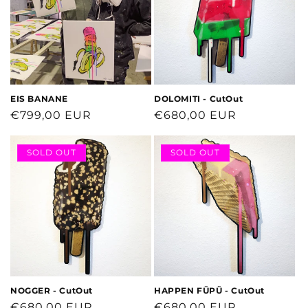
EIS BANANE
DOLOMITI - CutOut
Normaler
€799,00 EUR
Normaler
€680,00 EUR
Preis
Preis
SOLD OUT
SOLD OUT
NOGGER - CutOut
HAPPEN FÜPÜ - CutOut
Normaler
€680,00 EUR
Normaler
€680,00 EUR