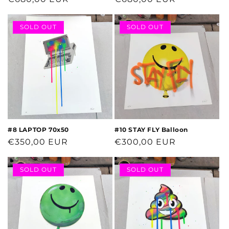
Preis
Preis
SOLD OUT
SOLD OUT
#8 LAPTOP 70x50
#10 STAY FLY Balloon
Normaler
€350,00 EUR
Normaler
€300,00 EUR
Preis
Preis
SOLD OUT
SOLD OUT