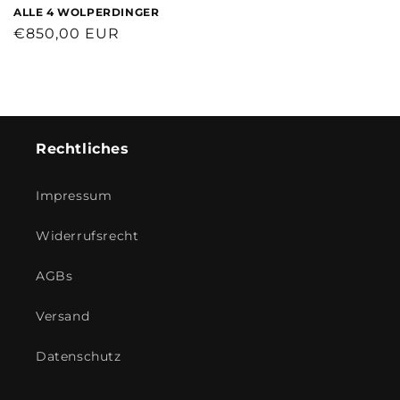
ALLE 4 WOLPERDINGER
Normaler
€850,00 EUR
Preis
Rechtliches
Impressum
Widerrufsrecht
AGBs
Versand
Datenschutz