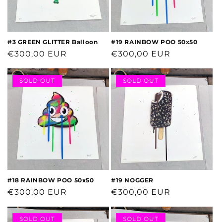
#3 GREEN GLITTER Balloon
#19 RAINBOW POO 50x50
Normaler
€300,00 EUR
Normaler
€300,00 EUR
Preis
Preis
SOLD OUT
SOLD OUT
#18 RAINBOW POO 50x50
#19 NOGGER
Normaler
€300,00 EUR
Normaler
€300,00 EUR
Preis
Preis
SOLD OUT
SOLD OUT