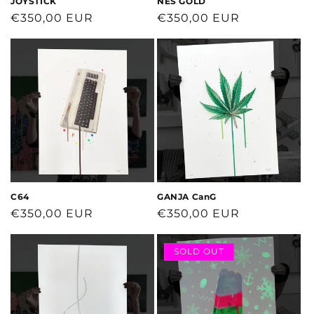
JOYSTICK
NES GOLD
Normaler
€350,00 EUR
Normaler
€350,00 EUR
Preis
Preis
C64
GANJA CanG
Normaler
€350,00 EUR
Normaler
€350,00 EUR
Preis
Preis
SOLD OUT