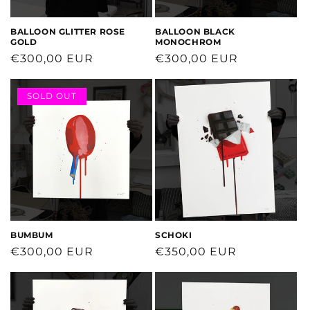
BALLOON GLITTER ROSE
BALLOON BLACK
GOLD
MONOCHROM
Normaler
€300,00 EUR
Normaler
€300,00 EUR
Preis
Preis
SOLD OUT
BUMBUM
SCHOKI
Normaler
€300,00 EUR
Normaler
€350,00 EUR
Preis
Preis